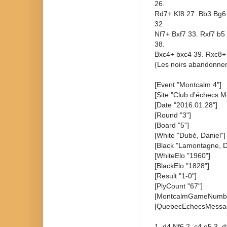
26.
Rd7+ Kf8 27. Bb3 Bg6
32.
Nf7+ Bxf7 33. Rxf7 b5
38.
Bxc4+ bxc4 39. Rxc8+
{Les noirs abandonnen
[Event "Montcalm 4"]
[Site "Club d'échecs M
[Date "2016.01.28"]
[Round "3"]
[Board "5"]
[White "Dubé, Daniel"]
[Black "Lamontagne, 
[WhiteElo "1960"]
[BlackElo "1828"]
[Result "1-0"]
[PlyCount "67"]
[MontcalmGameNumbe
[QuebecEchecsMessa
1. d4 Nf6 2. c4 e5 3.