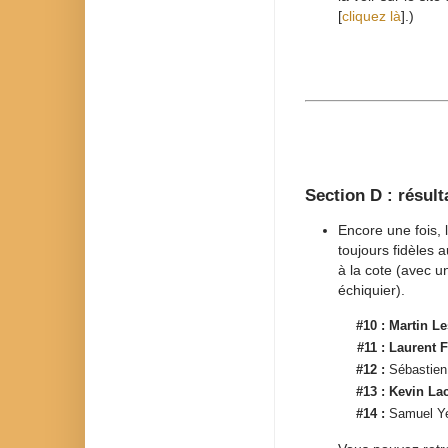
[
cliquez là
].)
Section D : résult
Encore une fois, l
toujours fidèles 
à la cote (avec u
échiquier).
#10 :
Martin L
#11 :
Laurent F
#12 :
Sébastien
#13 :
Kevin Lac
#14 :
Samuel Y