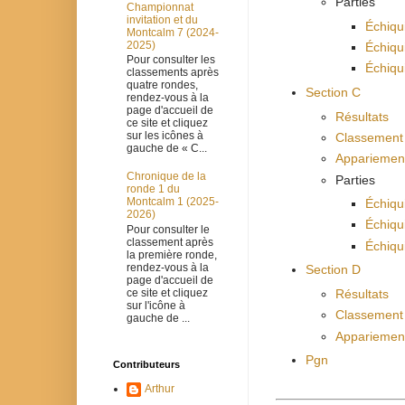
Parties
Championnat
invitation et du
Échiqu
Montcalm 7 (2024-
2025)
Échiqu
Pour consulter les
Échiqu
classements après
quatre rondes,
Section C
rendez-vous à la
page d'accueil de
Résultats
ce site et cliquez
sur les icônes à
Classement
gauche de « C...
Appariement
Chronique de la
Parties
ronde 1 du
Montcalm 1 (2025-
Échiqu
2026)
Échiqu
Pour consulter le
classement après
Échiqu
la première ronde,
rendez-vous à la
Section D
page d'accueil de
ce site et cliquez
Résultats
sur l'icône à
Classement
gauche de ...
Appariement
Pgn
Contributeurs
Arthur