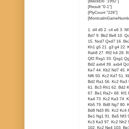
[BlackElo "1992"]
[Result "0-1"]
[PlyCount "226"]
[MontcalmGameNumbe
1. d4 d5 2. c4 e6 3. N
Bd7 9. Bb2 Be8 10. Qc
15. Nxd7 Qxd7 16. Be
Kh1 g5 21. g3 g4 22. 
Rah8 27. Rf2 h4 28. 
Qf2 Rxg1 33. Qxg1 Qg
Bd2 axb4 39. axb4 Qc
Ke7 44. Kb2 Nd7 45. K
Nf6 50. Kc2 Kd7 51. K
Bd2 Ra1 56. Kc2 Ra3 
61. Bc3 Rh1 62. Bd2 
67. Be1 Ra2+ 68. Kf1 
Ka4 73. Kc2 Ka3 74. K
Kb5 79. Bd8 Ng7 80. 
Bd8 Nd3 85. Kc2 Kc4 8
Be1 Ng1 91. Ba5 Nf3 9
Kc3 Ka3 97. Kc2 Nh2 
102. Kc2 Ne4 103. Be