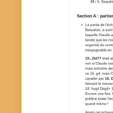
#3 :
S. Beaudo
Section A : partie
La partie de l'é
Beaudoin, a suivi
laquelle Claude a
tandis que les no
organisé du contr
inexpugnable en b
15...Dd7?
était a
voir si Claude os
mais entraîne des
ce 16. g4, mais C
cavalier par
16. 
laissant la menace
18. hxg4 Dxg4+ 19
Encore une fois, 
préféré éviter l'
quand même !
Après cet échang