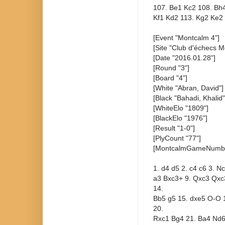
107. Be1 Kc2 108. Bh4
Kf1 Kd2 113. Kg2 Ke2
[Event "Montcalm 4"]
[Site "Club d'échecs M
[Date "2016.01.28"]
[Round "3"]
[Board "4"]
[White "Abran, David"]
[Black "Bahadi, Khalid"
[WhiteElo "1809"]
[BlackElo "1976"]
[Result "1-0"]
[PlyCount "77"]
[MontcalmGameNumbe
1. d4 d5 2. c4 c6 3. N
a3 Bxc3+ 9. Qxc3 Qxc3
14.
Bb5 g5 15. dxe5 O-O 
20.
Rxc1 Bg4 21. Ba4 Nd6