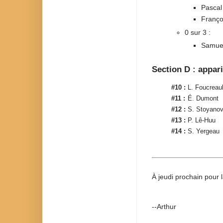
Pascal
Franço
0 sur 3 :
Samuel
Section D : appar
#10 :
L. Foucreaul
#11 :
É. Dumont
#12 :
S. Stoyano
#13 :
P. Lê-Huu
#14 :
S. Yergeau
À jeudi prochain pour 
--Arthur