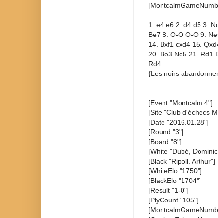
[MontcalmGameNumbe
1. e4 e6 2. d4 d5 3. N
Be7 8. O-O O-O 9. Ne5
14. Bxf1 cxd4 15. Qxd
20. Be3 Nd5 21. Rd1 B
Rd4
{Les noirs abandonnen
[Event "Montcalm 4"]
[Site "Club d'échecs M
[Date "2016.01.28"]
[Round "3"]
[Board "8"]
[White "Dubé, Dominic
[Black "Ripoll, Arthur"]
[WhiteElo "1750"]
[BlackElo "1704"]
[Result "1-0"]
[PlyCount "105"]
[MontcalmGameNumbe