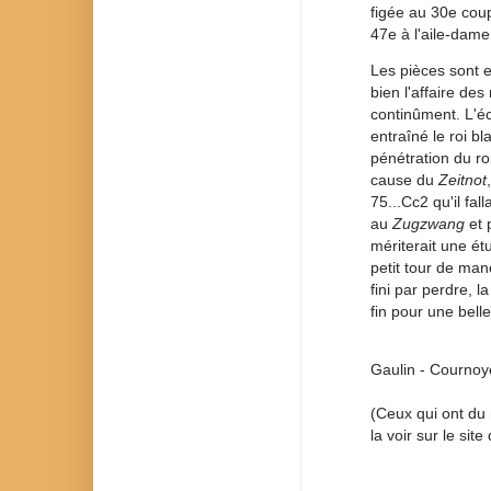
figée au 30e coup 
47e à l'aile-dame
Les pièces sont e
bien l'affaire des
continûment. L'éc
entraîné le roi bl
pénétration du ro
cause du
Zeitnot
75...Cc2 qu'il fal
au
Zugzwang
et 
mériterait une étu
petit tour de man
fini par perdre, 
fin pour une belle
Gaulin - Cournoy
(Ceux qui ont du 
la voir sur le sit