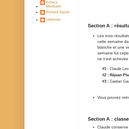
Echecs
Montcalm
Richard Sauvé
Unknown
Section A : résult
Les trois résultat
cette semaine dan
blanche et une vic
semaine fut cepen
ne s'est achevée
#1 :
Claude Les
#2 :
Réjean Pla
#3 :
Gaétan Gau
Vous pouvez retro
Section A : class
Claude conserve l