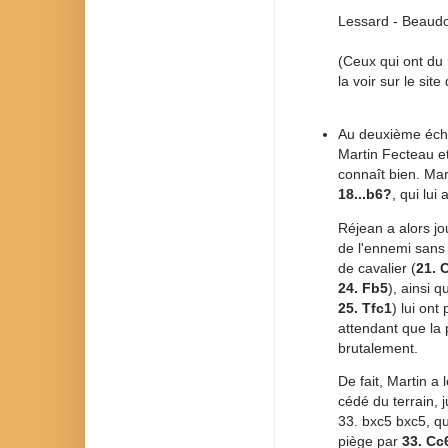
Lessard - Beaud
(Ceux qui ont du 
la voir sur le sit
Au deuxième échiq
Martin Fecteau et 
connaît bien. Ma
18...b6?
, qui lui
Réjean a alors jo
de l'ennemi sans
de cavalier (
21. 
24. Fb5
), ainsi 
25. Tfc1
) lui ont
attendant que la
brutalement.
De fait, Martin a
cédé du terrain,
33. bxc5 bxc5, qu
piège par
33. Cc