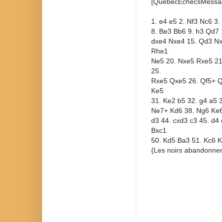
[QuebecEchecsMessa
1. e4 e5 2. Nf3 Nc6 3.
8. Be3 Bb6 9. h3 Qd7 
dxe4 Nxe4 15. Qd3 Nx
Rhe1
Ne5 20. Nxe5 Rxe5 21
25.
Rxe5 Qxe5 26. Qf5+ Q
Ke5
31. Ke2 b5 32. g4 a5 
Ne7+ Kd6 38. Ng6 Ke6 
d3 44. cxd3 c3 45. d4
Bxc1
50. Kd5 Ba3 51. Kc6 K
{Les noirs abandonnen