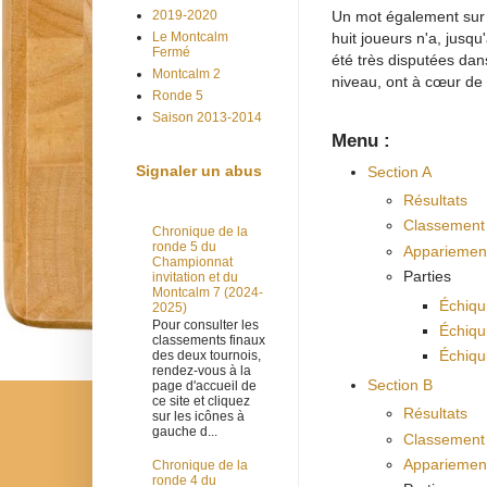
Un mot également sur l
2019-2020
huit joueurs n'a, jusq
Le Montcalm
Fermé
été très disputées dan
Montcalm 2
niveau, ont à cœur de 
Ronde 5
Saison 2013-2014
Menu :
Signaler un abus
Section A
Résultats
Classement
Chronique de la
ronde 5 du
Appariement
Championnat
Parties
invitation et du
Montcalm 7 (2024-
Échiqu
2025)
Pour consulter les
Échiqui
classements finaux
Échiqu
des deux tournois,
rendez-vous à la
Section B
page d'accueil de
ce site et cliquez
Résultats
sur les icônes à
gauche d...
Classement
Appariement
Chronique de la
ronde 4 du