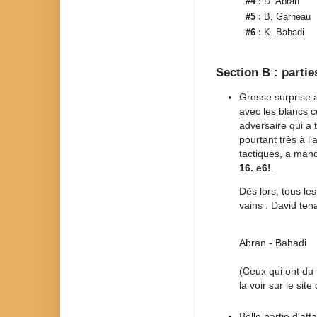
#4 :
D. Abran
#5 :
B. Garneau
#6 :
K. Bahadi
Section B : partie
Grosse surprise a
avec les blancs c
adversaire qui a t
pourtant très à l
tactiques, a man
16. e6!
.
Dès lors, tous le
vains : David tena
Abran - Bahadi
(Ceux qui ont du 
la voir sur le sit
Belle partie d'at