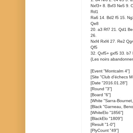
Nxf3+ 8. Bxf3 Ne5 9. 
Rd1
Ra6 14. Bd2 f5 15. Ng
Qe8
20. a3 Rf7 21. Qd1 Be
26.
Nxf4 Rxf4 27. Re2 Qg4
Qf5
32. Qxf5+ gxf5 33. b7
{Les noirs abandonnen
[Event "Montcalm 4"]
[Site "Club d'échecs M
[Date "2016.01.28"]
[Round "3"]
[Board "6"]
[White "Sarra-Bournet,
[Black "Garneau, Benoî
[WhiteElo "1856"]
[BlackElo "1809"]
[Result "1-0"]
[PlyCount "49"]