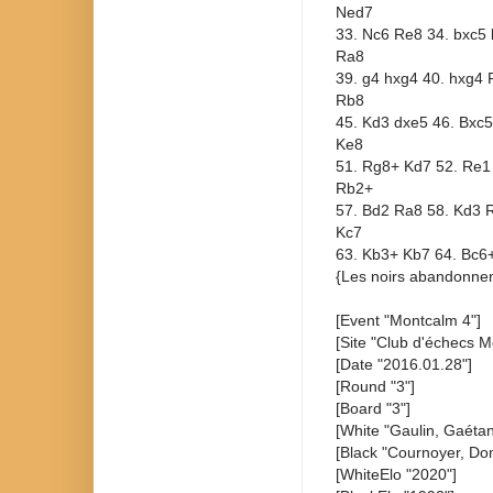
Ned7
33. Nc6 Re8 34. bxc5 
Ra8
39. g4 hxg4 40. hxg4
Rb8
45. Kd3 dxe5 46. Bxc5
Ke8
51. Rg8+ Kd7 52. Re1
Rb2+
57. Bd2 Ra8 58. Kd3 
Kc7
63. Kb3+ Kb7 64. Bc6+
{Les noirs abandonnen
[Event "Montcalm 4"]
[Site "Club d'échecs M
[Date "2016.01.28"]
[Round "3"]
[Board "3"]
[White "Gaulin, Gaétan
[Black "Cournoyer, Dom
[WhiteElo "2020"]