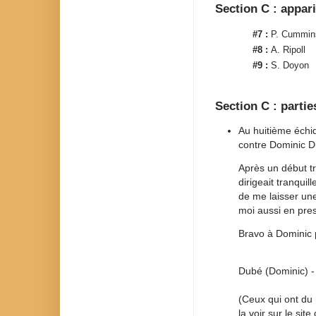
Section C : appar
#7 :
P. Cummin
#8 :
A. Ripoll
#9 :
S. Doyon
Section C : partie
Au huitième échiq
contre Dominic D
Après un début tr
dirigeait tranquil
de me laisser un
moi aussi en press
Bravo à Dominic 
Dubé (Dominic) - 
(Ceux qui ont du 
la voir sur le sit