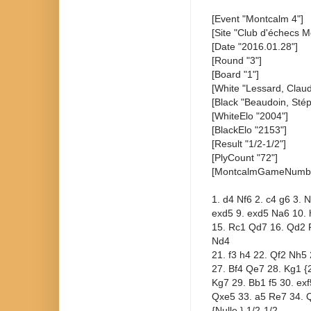
[Event "Montcalm 4"]
[Site "Club d'échecs M
[Date "2016.01.28"]
[Round "3"]
[Board "1"]
[White "Lessard, Claud
[Black "Beaudoin, Sté
[WhiteElo "2004"]
[BlackElo "2153"]
[Result "1/2-1/2"]
[PlyCount "72"]
[MontcalmGameNumbe
1. d4 Nf6 2. c4 g6 3. 
exd5 9. exd5 Na6 10. 
15. Rc1 Qd7 16. Qd2 
Nd4
21. f3 h4 22. Qf2 Nh5
27. Bf4 Qe7 28. Kg1 {28
Kg7 29. Bb1 f5 30. ex
Qxe5 33. a5 Re7 34. 
{Nulle.} 1/2-1/2