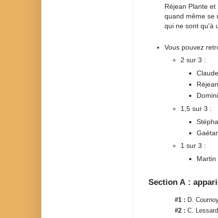
Réjean Plante et 
quand même se m
qui ne sont qu'à 
Vous pouvez retro
2 sur 3 :
Claude
Réjean
Domini
1,5 sur 3 :
Stépha
Gaétan
1 sur 3 :
Martin
Section A : appar
#1 :
D. Courno
#2 :
C. Lessard