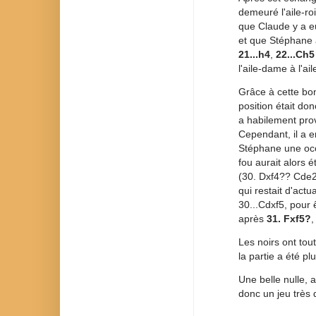
demeuré l'aile-ro
que Claude y a eu
et que Stéphane a
21...h4
,
22...Ch5
l'aile-dame à l'aile
Grâce à cette bo
position était do
a habilement pro
Cependant, il a e
Stéphane une occa
fou aurait alors 
(30. Dxf4?? Cde2
qui restait d'actu
30...Cdxf5, pour
après
31. Fxf5?
,
Les noirs ont tout
la partie a été p
Une belle nulle, 
donc un jeu très 