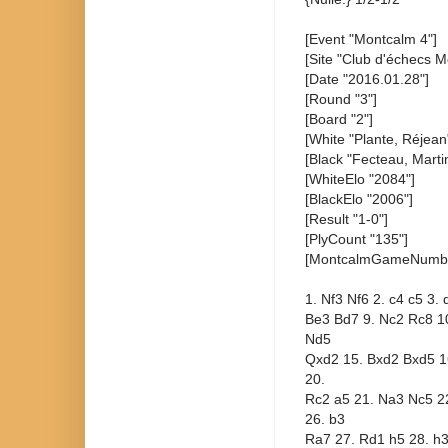
[Event "Montcalm 4"]
[Site "Club d'échecs M
[Date "2016.01.28"]
[Round "3"]
[Board "2"]
[White "Plante, Réjean
[Black "Fecteau, Marti
[WhiteElo "2084"]
[BlackElo "2006"]
[Result "1-0"]
[PlyCount "135"]
[MontcalmGameNumbe
1. Nf3 Nf6 2. c4 c5 3.
Be3 Bd7 9. Nc2 Rc8 1
Nd5
Qxd2 15. Bxd2 Bxd5 1
20.
Rc2 a5 21. Na3 Nc5 2
26. b3
Ra7 27. Rd1 h5 28. h3