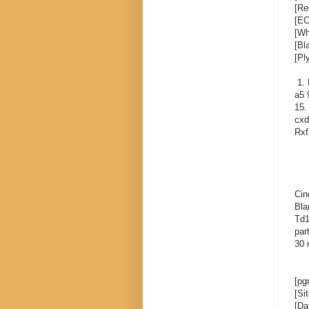
[Re
[EC
[Wh
[Bl
[Pl
1. 
a5 
15.
cxd
Rxf
Cin
Bla
Td1
par
30 
[pg
[Si
[Da