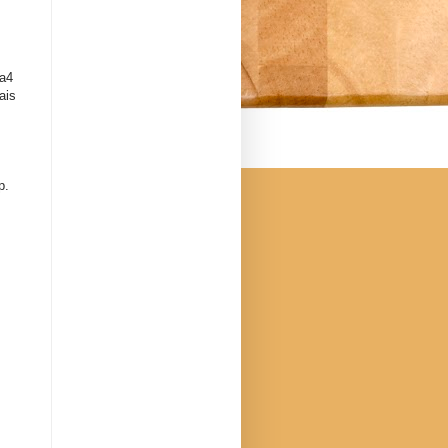
 a4
ais
p.