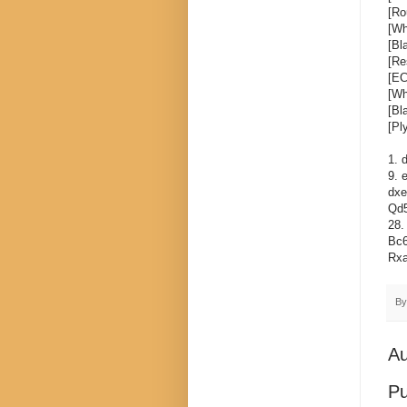
[Ro
[Wh
[Bl
[Re
[EC
[Wh
[Bl
[Pl
1. 
9. 
dxe
Qd5
28.
Bc6
Rxa
B
Au
Pu