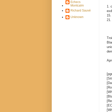
Echecs
Montcalm
1. 
Richard Sauvé
exd
15.
Unknown
21.
Tro
Bla
uni
der
Apr
[pg
[Si
[Da
[Ro
[Wh
[Bl
[Re
[EC
[Wh