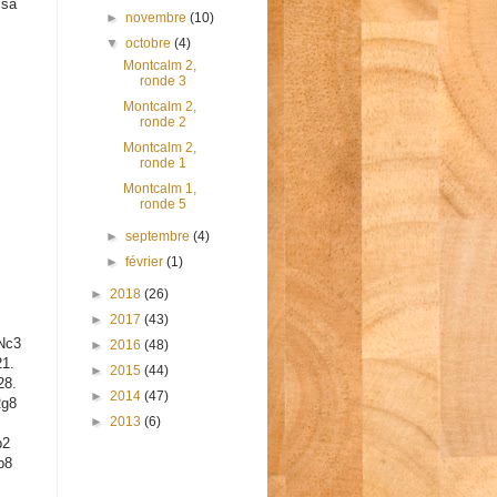
 sa
►
novembre
(10)
▼
octobre
(4)
Montcalm 2,
ronde 3
Montcalm 2,
ronde 2
Montcalm 2,
ronde 1
Montcalm 1,
ronde 5
►
septembre
(4)
►
février
(1)
►
2018
(26)
►
2017
(43)
Nc3
►
2016
(48)
21.
►
2015
(44)
28.
►
2014
(47)
Rg8
►
2013
(6)
b2
b8