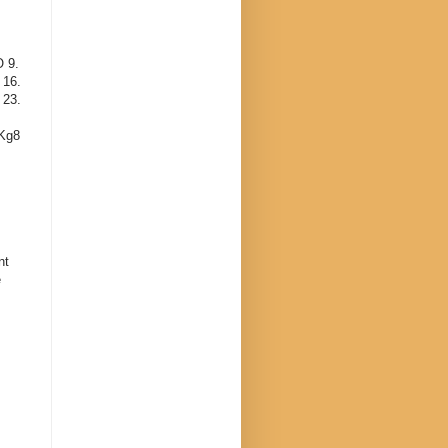
O 9.
 16.
 23.
 Kg8
nt
e