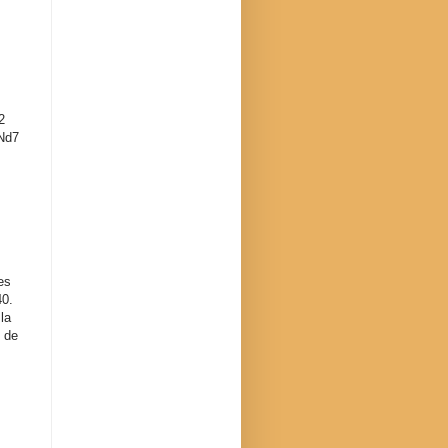
2
 Nd7
pgn]
es
40.
la
s de