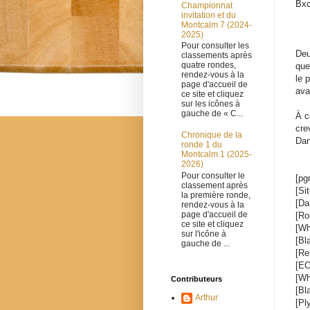
Bxc
Championnat
invitation et du
Montcalm 7 (2024-
2025)
Pour consulter les
Deu
classements après
quatre rondes,
que
rendez-vous à la
le 
page d'accueil de
ava
ce site et cliquez
sur les icônes à
gauche de « C...
À c
cre
Chronique de la
Dan
ronde 1 du
Montcalm 1 (2025-
2026)
Pour consulter le
[pg
classement après
[Si
la première ronde,
[Da
rendez-vous à la
page d'accueil de
[Ro
ce site et cliquez
[Wh
sur l'icône à
[Bl
gauche de ...
[Re
[EC
[Wh
Contributeurs
[Bl
Arthur
[Pl