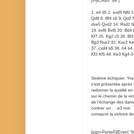
[PlyCount "88"]
1. e4 d5 2. exd5 Nf6 
Qd8 8. Bf4 c6 9. Qd2
dxe5 Qxd2 14. Rxd2 N
19. exf6 Bxf6 20. Bd4
Kf7 25. Kg2 c5 26. Bf2
Bg3 Rxe2 32. Kxe2 Ke6
37. cxd4 b5 38. h4 b4
Kf3 Kf5 44. Ke3 Kg4 0
Sixième échiquier. Yva
s’est présentée après 2
redonner la qualité en 
sur le chemin de la vict
de l’échange des dames,
contrer un … e3 noir. 3
consacré la victoire de
[pgn=Partie5][Event "