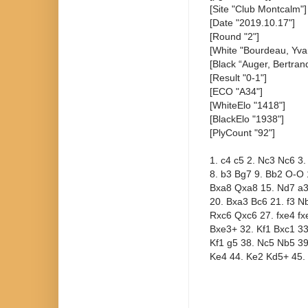
[Site "Club Montcalm"]
[Date "2019.10.17"]
[Round "2"]
[White "Bourdeau, Yva
[Black “Auger, Bertran
[Result "0-1"]
[ECO "A34"]
[WhiteElo "1418"]
[BlackElo "1938"]
[PlyCount "92"]
1. c4 c5 2. Nc3 Nc6 3
8. b3 Bg7 9. Bb2 O-O 
Bxa8 Qxa8 15. Nd7 a3
20. Bxa3 Bc6 21. f3 N
Rxc6 Qxc6 27. fxe4 fx
Bxe3+ 32. Kf1 Bxc1 33
Kf1 g5 38. Nc5 Nb5 39
Ke4 44. Ke2 Kd5+ 45.