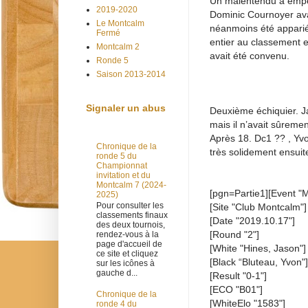
Un malentendu a empêc
2019-2020
Dominic Cournoyer avai
Le Montcalm
néanmoins été apparié 
Fermé
entier au classement 
Montcalm 2
avait été convenu.
Ronde 5
Saison 2013-2014
Signaler un abus
Deuxième échiquier. J
mais il n’avait sûreme
Après 18. Dc1 ?? , Yvo
Chronique de la
très solidement ensuite.
ronde 5 du
Championnat
invitation et du
Montcalm 7 (2024-
[pgn=Partie1][Event "
2025)
Pour consulter les
[Site "Club Montcalm"]
classements finaux
[Date "2019.10.17"]
des deux tournois,
[Round "2"]
rendez-vous à la
page d'accueil de
[White "Hines, Jason"]
ce site et cliquez
[Black “Bluteau, Yvon"]
sur les icônes à
gauche d...
[Result "0-1"]
[ECO "B01"]
Chronique de la
[WhiteElo "1583"]
ronde 4 du