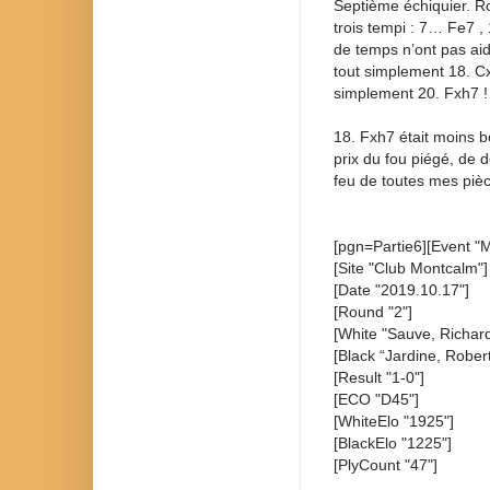
Septième échiquier. R
trois tempi : 7… Fe7 ,
de temps n’ont pas ai
tout simplement 18. Cx
simplement 20. Fxh7 ! 
18. Fxh7 était moins 
prix du fou piégé, de d
feu de toutes mes piè
[pgn=Partie6][Event "
[Site "Club Montcalm"]
[Date "2019.10.17"]
[Round "2"]
[White "Sauve, Richard
[Black “Jardine, Robert
[Result "1-0"]
[ECO "D45"]
[WhiteElo "1925"]
[BlackElo "1225"]
[PlyCount "47"]