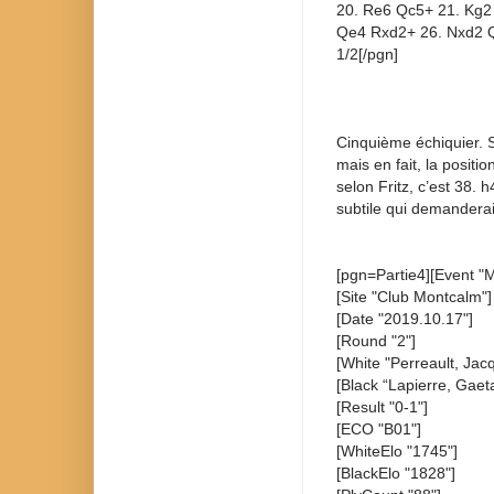
20. Re6 Qc5+ 21. Kg2
Qe4 Rxd2+ 26. Nxd2 
1/2[/pgn]
Cinquième échiquier. Su
mais en fait, la positi
selon Fritz, c’est 38. 
subtile qui demanderai
[pgn=Partie4][Event "
[Site "Club Montcalm"]
[Date "2019.10.17"]
[Round "2"]
[White "Perreault, Jacq
[Black “Lapierre, Gaet
[Result "0-1"]
[ECO "B01"]
[WhiteElo "1745"]
[BlackElo "1828"]