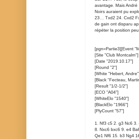
avantage. Mais André l
Noirs auraient pu exp
23… Txd2 24. Cxd2 Fxc
de gain ont disparu ap
répéter la position peu
[pgn=Partie3][Event "
[Site "Club Montcalm"]
[Date "2019.10.17"]
[Round "2"]
[White "Hebert, Andre"
[Black “Fecteau, Marti
[Result "1/2-1/2"]
[ECO "A04"]
[WhiteElo "1540"]
[BlackElo "1966"]
[PlyCount "57"]
1. Nf3 c5 2. g3 Nc6 3
8. Nxc6 bxc6 9. e4 Ba
Qe1 Nf6 15. b3 Ng4 1