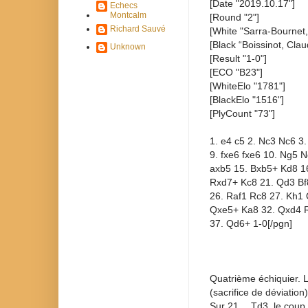
[Date "2019.10.17"]
Echecs
Montcalm
[Round "2"]
Richard Sauvé
[White "Sarra-Bournet,
[Black “Boissinot, Clau
Unknown
[Result "1-0"]
[ECO "B23"]
[WhiteElo "1781"]
[BlackElo "1516"]
[PlyCount "73"]
1. e4 c5 2. Nc3 Nc6 3.
9. fxe6 fxe6 10. Ng5 
axb5 15. Bxb5+ Kd8 16
Rxd7+ Kc8 21. Qd3 Bf
26. Raf1 Rc8 27. Kh1
Qxe5+ Ka8 32. Qxd4 R
37. Qd6+ 1-0[/
Quatrième échiquier. L
(sacrifice de déviatio
Sur 21… Td3, le coup j