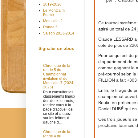
2019-2020
Le Montcalm
Fermé
Montcalm 2
Ce tournoi système 
Ronde 5
attiré un total de 24
Saison 2013-2014
Claude LESSARD a fa
cote de plus de 2200.
Signaler un abus
Pour ce qui est du p
d'appariement de mo
Chronique de la
comme gagnant la me
ronde 5 du
pré-tournoi selon le
Championnat
invitation et du
FILLION a fait +303 
Montcalm 7 (2024-
2025)
Enfin, le tirage du p
Pour consulter les
championnat ouvert d
classements finaux
des deux tournois,
Boutin en présence 
rendez-vous à la
Daniel DUBÉ qui en 
page d'accueil de
ce site et cliquez
sur les icônes à
Ces trois joueurs se
gauche d...
prochains tournois d
Chronique de la
ronde 4 du