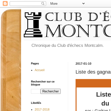
Chronique du Club d'échecs Montcalm.
Pages
2017-01-10
Accueil
Liste des gagna
Rechercher sur ce
blogue
List
du 
Libellés
2017-2018
par : Gaétan L