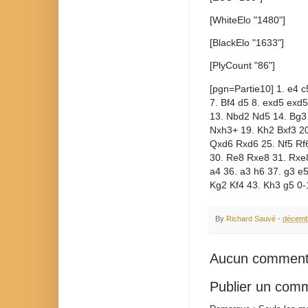
[WhiteElo "1480"]
[BlackElo "1633"]
[PlyCount "86"]
[pgn=Partie10] 1. e4 c
7. Bf4 d5 8. exd5 exd
13. Nbd2 Nd5 14. Bg3
Nxh3+ 19. Kh2 Bxf3 20
Qxd6 Rxd6 25. Nf5 Rf
30. Re8 Rxe8 31. Rxe8
a4 36. a3 h6 37. g3 e5
Kg2 Kf4 43. Kh3 g5 0-
By
Richard Sauvé
-
décemb
Aucun comment
Publier un com