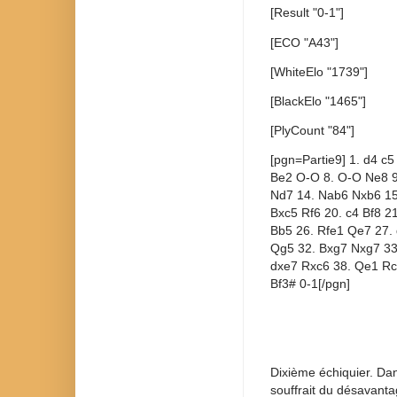
[Result "0-1"]
[ECO "A43"]
[WhiteElo "1739"]
[BlackElo "1465"]
[PlyCount "84"]
[pgn=Partie9] 1. d4 c5
Be2 O-O 8. O-O Ne8 9
Nd7 14. Nab6 Nxb6 15.
Bxc5 Rf6 20. c4 Bf8 21
Bb5 26. Rfe1 Qe7 27. 
Qg5 32. Bxg7 Nxg7 33
dxe7 Rxc6 38. Qe1 Rc
Bf3# 0-1[/pgn]
Dixième échiquier. Dan
souffrait du désavanta