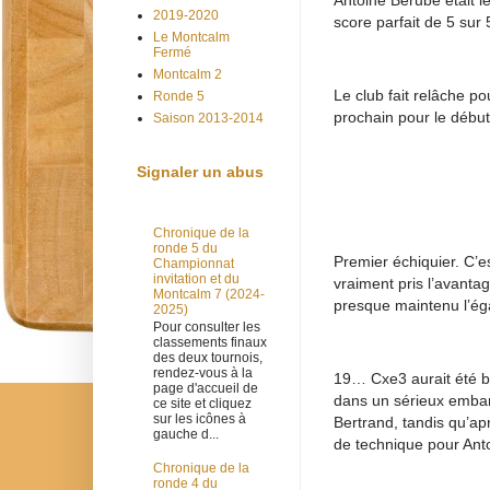
Antoine Bérubé était le
2019-2020
score parfait de 5 sur 
Le Montcalm
Fermé
Montcalm 2
Le club fait relâche po
Ronde 5
prochain pour le débu
Saison 2013-2014
Signaler un abus
Chronique de la
ronde 5 du
Premier échiquier. C’e
Championnat
invitation et du
vraiment pris l’avant
Montcalm 7 (2024-
presque maintenu l’éga
2025)
Pour consulter les
classements finaux
des deux tournois,
rendez-vous à la
19… Cxe3 aurait été b
page d'accueil de
dans un sérieux embarr
ce site et cliquez
sur les icônes à
Bertrand, tandis qu’ap
gauche d...
de technique pour Anto
Chronique de la
ronde 4 du