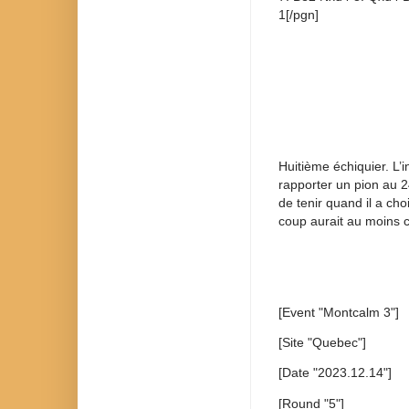
1[/pgn]
Huitième échiquier. L’in
rapporter un pion au 
de tenir quand il a ch
coup aurait au moins c
[Event "Montcalm 3"]
[Site "Quebec"]
[Date "2023.12.14"]
[Round "5"]