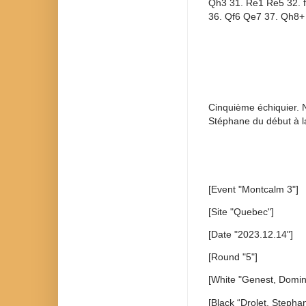
Qh3 31. Re1 Re5 32. 
36. Qf6 Qe7 37. Qh8+
Cinquième échiquier. N
Stéphane du début à la 
[Event "Montcalm 3"]
[Site "Quebec"]
[Date "2023.12.14"]
[Round "5"]
[White "Genest, Domin
[Black “Drolet, Stepha