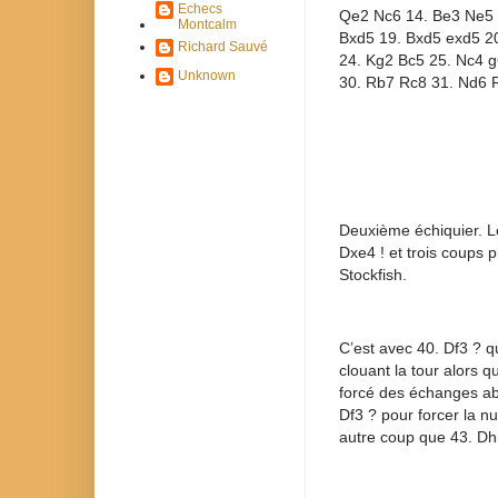
Echecs
Qe2 Nc6 14. Be3 Ne5 
Montcalm
Bxd5 19. Bxd5 exd5 20
Richard Sauvé
24. Kg2 Bc5 25. Nc4 g
Unknown
30. Rb7 Rc8 31. Nd6 
Deuxième échiquier. Le
Dxe4 ! et trois coups p
Stockfish.
C’est avec 40. Df3 ? q
clouant la tour alors q
forcé des échanges abo
Df3 ? pour forcer la nu
autre coup que 43. Dh5