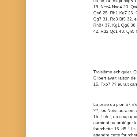
h3 h6 14. hxg4 hxg5 
19. Nce4 Nxe4 20. Qx
Qe6 25. Rh1 Kg7 26. 
Qg7 31. Rd3 Bf5 32. e
Rh8+ 37. Kg1 Qg6 38.
42. Rd2 Qc1 43. Qh5 Q
Troisième échiquier. Q
Gilbert avait raison de
15. Txb7 ?? aurait ca
La prise du pion b7 n
??, les Noirs auraient
15. Tb5 !, un coup que
auraient pu protéger l
fourchette 16. d5 !. I
attendre cette fourchet