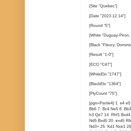
[Site "Quebec"]
[Date "2023.12.14"]
[Round "5"]
[White "Duguay-Piron,
[Black “Fleury, Dominic
[Result "1-0"]
[ECO "C47"]
[WhiteElo "1747"]
[BlackElo "1364"]
[PlyCount "75"]
[pgn=Partie4] 1. e4 e5
Bb6 7. Bc4 Ne5 8. Bb3
h3 Qe7 14. Rhf1 Bxd4
Nd5 Bxd5 20. exd5 Rf
Nd3+ 25. Kd1 Nxe1 26.