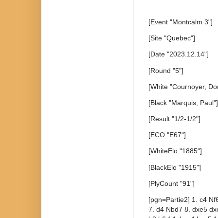
[Event "Montcalm 3"]
[Site "Quebec"]
[Date "2023.12.14"]
[Round "5"]
[White "Cournoyer, Do
[Black "Marquis, Paul"]
[Result "1/2-1/2"]
[ECO "E67"]
[WhiteElo "1885"]
[BlackElo "1915"]
[PlyCount "91"]
[pgn=Partie2] 1. c4 Nf
7. d4 Nbd7 8. dxe5 dx