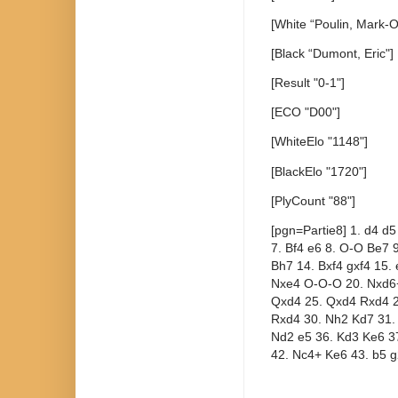
[White “Poulin, Mark-Ol
[Black “Dumont, Eric"]
[Result "0-1"]
[ECO "D00"]
[WhiteElo "1148"]
[BlackElo "1720"]
[PlyCount "88"]
[pgn=Partie8] 1. d4 d5
7. Bf4 e6 8. O-O Be7 
Bh7 14. Bxf4 gxf4 15.
Nxe4 O-O-O 20. Nxd6+
Qxd4 25. Qxd4 Rxd4 2
Rxd4 30. Nh2 Kd7 31. 
Nd2 e5 36. Kd3 Ke6 37.
42. Nc4+ Ke6 43. b5 g