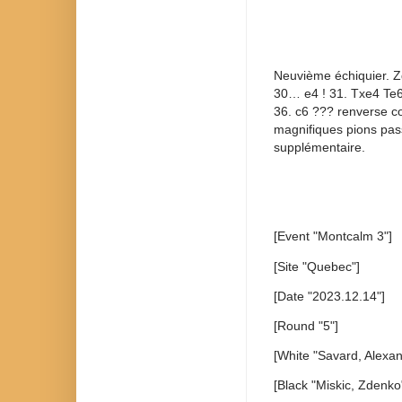
Neuvième échiquier. Z
30… e4 ! 31. Txe4 Te6 
36. c6 ??? renverse co
magnifiques pions passé
supplémentaire.
[Event "Montcalm 3"]
[Site "Quebec"]
[Date "2023.12.14"]
[Round "5"]
[White "Savard, Alexan
[Black "Miskic, Zdenko