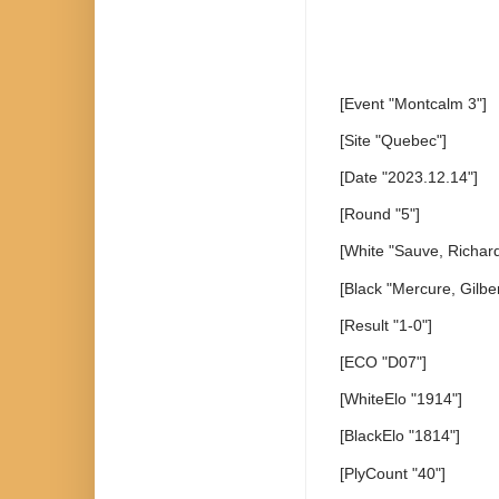
[Event "Montcalm 3"]
[Site "Quebec"]
[Date "2023.12.14"]
[Round "5"]
[White "Sauve, Richard
[Black "Mercure, Gilber
[Result "1-0"]
[ECO "D07"]
[WhiteElo "1914"]
[BlackElo "1814"]
[PlyCount "40"]