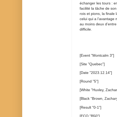
échanger les tours : e
facilité la tâche de s
rois et pions, la finale
celui qui a l’avantage 
au moins deux d’entre 
difficile.
[Event "Montcalm 3"]
[Site "Quebec"]
[Date "2023.12.14"]
[Round "5"]
[White "Huxley, Zachar
[Black “Brown, Zachary
[Result "0-1"]
[ECO "B50"]