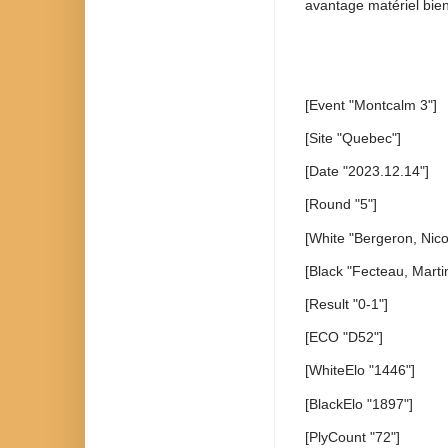
avantage matériel bien
[Event "Montcalm 3"]
[Site "Quebec"]
[Date "2023.12.14"]
[Round "5"]
[White "Bergeron, Nico
[Black "Fecteau, Marti
[Result "0-1"]
[ECO "D52"]
[WhiteElo "1446"]
[BlackElo "1897"]
[PlyCount "72"]