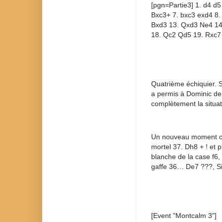
[pgn=Partie3] 1. d4 d5
Bxc3+ 7. bxc3 exd4 8.
Bxd3 13. Qxd3 Ne4 14
18. Qc2 Qd5 19. Rxc7
Quatrième échiquier. S
a permis à Dominic de 
complètement la situat
Un nouveau moment crit
mortel 37. Dh8 + ! et
blanche de la case f6,
gaffe 36… De7 ???, S
[Event "Montcalm 3"]