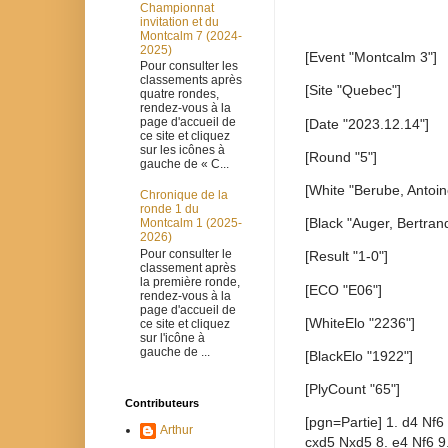
Championnat
invitation et du
Montcalm 7 (2024-
2025)
[Event "Montcalm 3"]
Pour consulter les
classements après
[Site "Quebec"]
quatre rondes,
rendez-vous à la
page d'accueil de
[Date "2023.12.14"]
ce site et cliquez
sur les icônes à
[Round "5"]
gauche de « C...
[White "Berube, Antoin
Chronique de la
ronde 1 du
[Black "Auger, Bertran
Montcalm 1 (2025-
2026)
Pour consulter le
[Result "1-0"]
classement après
la première ronde,
[ECO "E06"]
rendez-vous à la
page d'accueil de
[WhiteElo "2236"]
ce site et cliquez
sur l'icône à
gauche de ...
[BlackElo "1922"]
[PlyCount "65"]
Contributeurs
[pgn=Partie] 1. d4 Nf6
Arthur
cxd5 Nxd5 8. e4 Nf6 9