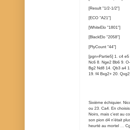
[Result "1/2-1/2"]
[ECO "A21"]
[WhiteElo "1801"]
[BlackElo "2058"]
[PlyCount "44"]
[pgn=Partie5] 1. c4 e5
Nc6 8. Nge2 Bb6 9. O
Bg2 Nd8 14. Qb3 a4 1
19. f4 Bxg2+ 20. Qxg2
Sixième échiquier. Nic
ou 23. Ca4. En choisis
Noirs, mais c’est au co
son pion d4 n’était pl
heurté au mortel … Cg4