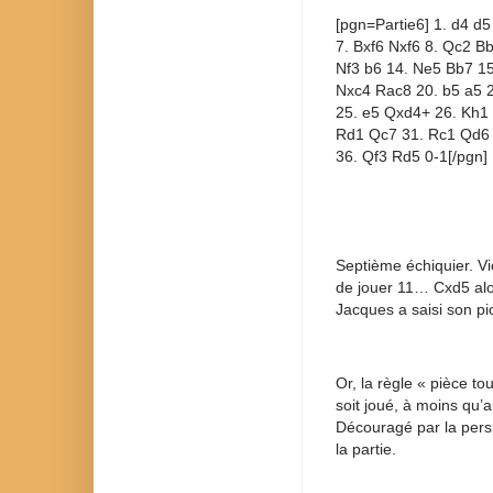
[pgn=Partie6] 1. d4 d5
7. Bxf6 Nxf6 8. Qc2 B
Nf3 b6 14. Ne5 Bb7 15
Nxc4 Rac8 20. b5 a5 
25. e5 Qxd4+ 26. Kh1
Rd1 Qc7 31. Rc1 Qd6 
36. Qf3 Rd5 0-1[/pgn]
Septième échiquier. Vic
de jouer 11… Cxd5 alor
Jacques a saisi son pi
Or, la règle « pièce to
soit joué, à moins qu’
Découragé par la pers
la partie.