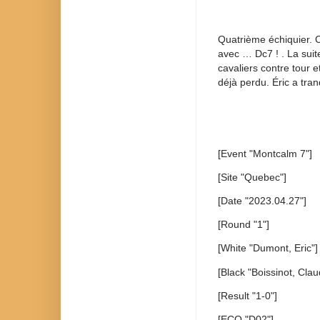
Quatrième échiquier. C
avec … Dc7 ! . La suit
cavaliers contre tour 
déjà perdu. Éric a tranq
[Event "Montcalm 7"]
[Site "Quebec"]
[Date "2023.04.27"]
[Round "1"]
[White "Dumont, Eric"]
[Black "Boissinot, Clau
[Result "1-0"]
[ECO "D02"]