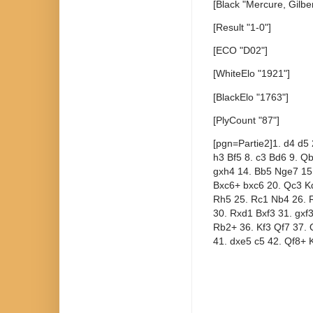
[Black "Mercure, Gilber
[Result "1-0"]
[ECO "D02"]
[WhiteElo "1921"]
[BlackElo "1763"]
[PlyCount "87"]
[pgn=Partie2]1. d4 d5 
h3 Bf5 8. c3 Bd6 9. Q
gxh4 14. Bb5 Nge7 15
Bxc6+ bxc6 20. Qc3 K
Rh5 25. Rc1 Nb4 26. 
30. Rxd1 Bxf3 31. gxf
Rb2+ 36. Kf3 Qf7 37.
41. dxe5 c5 42. Qf8+ 