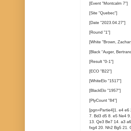
[Event "Montcalm 7"]
[Site "Quebec"]
[Date "2023.04.27"]
[Round "1"]
[White "Brown, Zachar
[Black “Auger, Bertran
[Result "0-1"]
[ECO "B22"]
[WhiteElo "1517"]
[BlackElo "1957"]
[PlyCount "84"]
[pgn=Partie4]1. e4 e6 
7. Bd3 d5 8. e5 Ne4 
13. Qe3 Be7 14. a3 a6
fxg4 20. Nh2 Bg5 21.