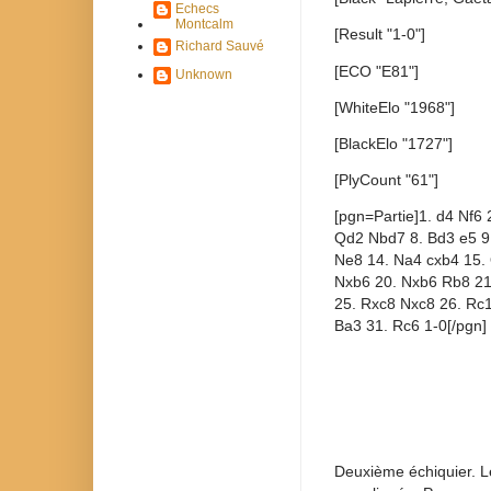
Echecs
Montcalm
[Result "1-0"]
Richard Sauvé
[ECO "E81"]
Unknown
[WhiteElo "1968"]
[BlackElo "1727"]
[PlyCount "61"]
[pgn=Partie]1. d4 Nf6 
Qd2 Nbd7 8. Bd3 e5 9.
Ne8 14. Na4 cxb4 15. 
Nxb6 20. Nxb6 Rb8 21
25. Rxc8 Nxc8 26. Rc
Ba3 31. Rc6 1-0[/pgn]
Deuxième échiquier. Le