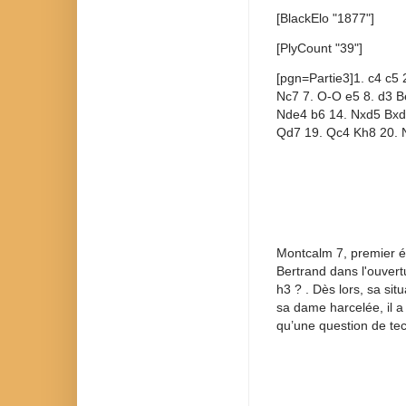
[BlackElo "1877"]
[PlyCount "39"]
[pgn=Partie3]1. c4 c5 
Nc7 7. O-O e5 8. d3 B
Nde4 b6 14. Nxd5 Bxd
Qd7 19. Qc4 Kh8 20. 
Montcalm 7, premier éc
Bertrand dans l'ouvert
h3 ? . Dès lors, sa sit
sa dame harcelée, il a 
qu’une question de te