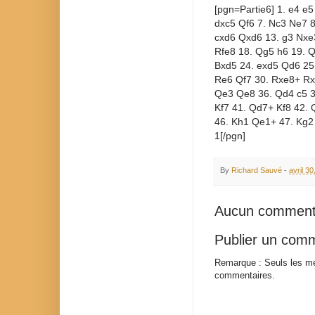
[pgn=Partie6] 1. e4 e
dxc5 Qf6 7. Nc3 Ne7 
cxd6 Qxd6 13. g3 Nxe
Rfe8 18. Qg5 h6 19. Q
Bxd5 24. exd5 Qd6 25
Re6 Qf7 30. Rxe8+ Rxe
Qe3 Qe8 36. Qd4 c5 3
Kf7 41. Qd7+ Kf8 42.
46. Kh1 Qe1+ 47. Kg2
1[/pgn]
By
Richard Sauvé
-
avril 3
Aucun comment
Publier un com
Remarque : Seuls les me
commentaires.