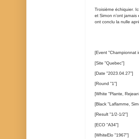
Troisième échiquier. I
et Simon n’ont jamais 
ont conclu la nulle ap
[Event "Championnat i
[Site "Quebec"]
[Date "2023.04.27"]
[Round "1"]
[White "Plante, Rejean
[Black "Laflamme, Sim
[Result "1/2-1/2"]
[ECO "A34"]
[WhiteElo "1967"]