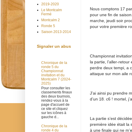
2019-2020
Nous comptons 17 part
Le Montcalm
Fermé
pour une fin de saison
Montcalm 2
marche, jeudi soir pro
Ronde 5
pour votre première r
Saison 2013-2014
Signaler un abus
Championnat invitatio
la partie, l’aller-retou
Chronique de la
ronde 5 du
perdre deux tempi, a 
Championnat
attaque sur mon aile ro
invitation et du
Montcalm 7 (2024-
2025)
Pour consulter les
classements finaux
J’ai ainsi pu prendre m
des deux tournois,
d’un 18. c6 ! mortel, j
rendez-vous à la
page d'accueil de
ce site et cliquez
sur les icônes à
gauche d...
La partie s’est décidé
première idée était la
Chronique de la
à une finale qui ne m
ronde 4 du