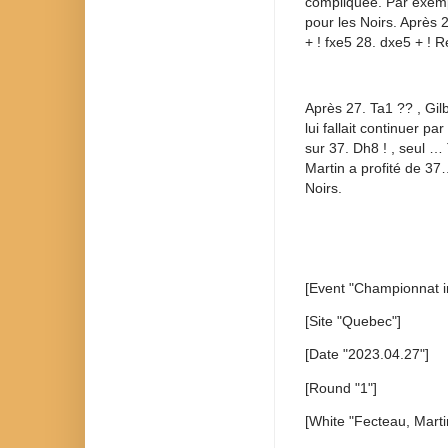
compliquée. Par exemp
pour les Noirs. Après 
+ ! fxe5 28. dxe5 + ! 
Après 27. Ta1 ?? , Gil
lui fallait continuer pa
sur 37. Dh8 ! , seul 
Martin a profité de 37
Noirs.
[Event "Championnat i
[Site "Quebec"]
[Date "2023.04.27"]
[Round "1"]
[White "Fecteau, Marti