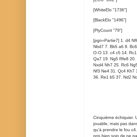
[WhiteElo "1736"]
[BlackElo "1496"]
[PlyCount "79"]
[pgn=Partie7] 1. d4 Nf
Nbd7 7. Bb5 a6 8. Bc
O-O 13. c4 c5 14. Rc1
Qa7 19. Ng5 Rfe8 20.
Nxd4 Nh7 25. Rc6 Ng5
Nf3 Ne4 31. Qc4 Kh7 3
36. Re1 b5 37. Nd2 Nd
Cinquième échiquier. U
jouable, mais pas dans 
qu’à prendre le fou c4.
pris bien soin de ne pa