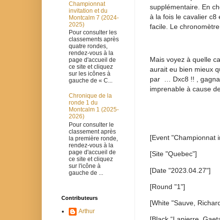
Championnat
supplémentaire. En cher
invitation et du
à la fois le cavalier c
Montcalm 7 (2024-
2025)
facile. Le chronomètre
Pour consulter les
classements après
quatre rondes,
rendez-vous à la
Mais voyez à quelle ca
page d'accueil de
ce site et cliquez
aurait eu bien mieux q
sur les icônes à
par … Dxc8 !! , gagnant
gauche de « C...
imprenable à cause de
Chronique de la
ronde 1 du
Montcalm 1 (2025-
2026)
Pour consulter le
classement après
[Event "Championnat i
la première ronde,
rendez-vous à la
page d'accueil de
[Site "Quebec"]
ce site et cliquez
sur l'icône à
[Date "2023.04.27"]
gauche de ...
[Round "1"]
Contributeurs
[White "Sauve, Richard
Arthur
[Black “Lapierre, Gaet