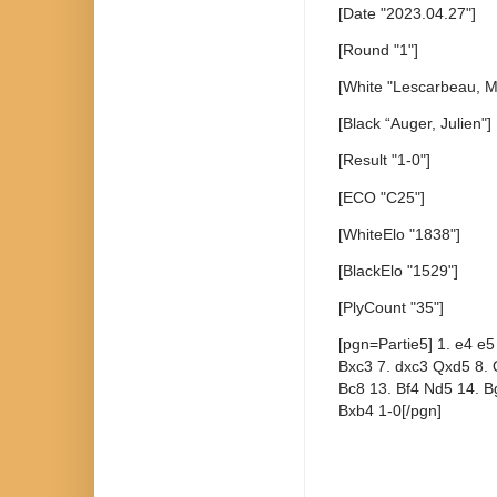
[Date "2023.04.27"]
[Round "1"]
[White "Lescarbeau, Ma
[Black “Auger, Julien"]
[Result "1-0"]
[ECO "C25"]
[WhiteElo "1838"]
[BlackElo "1529"]
[PlyCount "35"]
[pgn=Partie5] 1. e4 e5
Bxc3 7. dxc3 Qxd5 8. 
Bc8 13. Bf4 Nd5 14. B
Bxb4 1-0[/pgn]