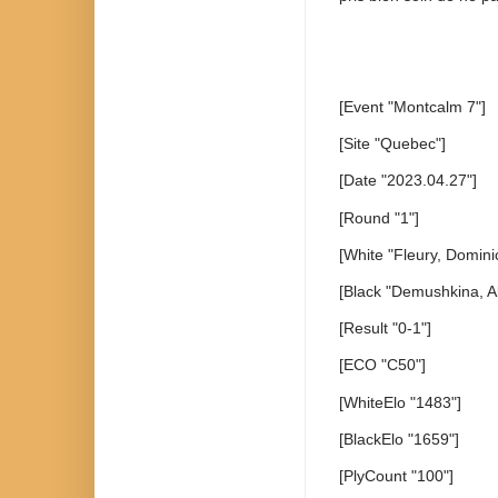
[Event "Montcalm 7"]
[Site "Quebec"]
[Date "2023.04.27"]
[Round "1"]
[White "Fleury, Domini
[Black "Demushkina, Al
[Result "0-1"]
[ECO "C50"]
[WhiteElo "1483"]
[BlackElo "1659"]
[PlyCount "100"]