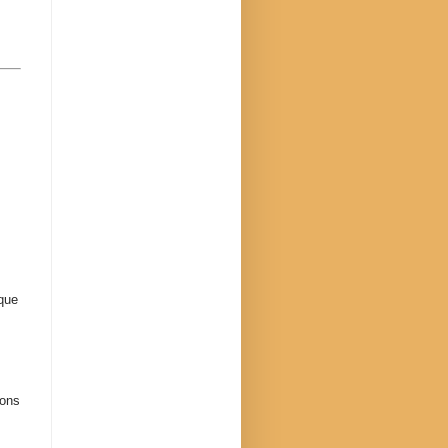
 que
tons