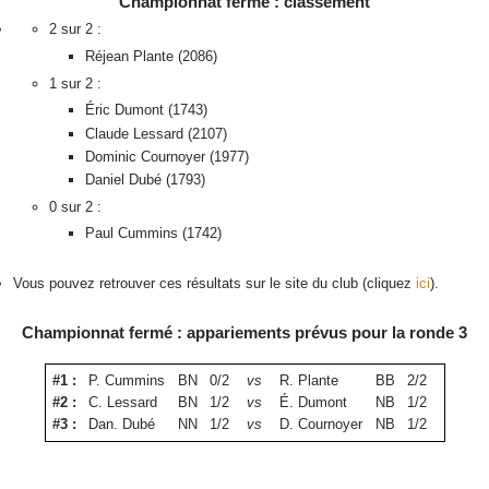
Championnat fermé : classement
2 sur 2 :
Réjean Plante (2086)
1 sur 2 :
Éric Dumont (1743)
Claude Lessard (2107)
Dominic Cournoyer (1977)
Daniel Dubé (1793)
0 sur 2 :
Paul Cummins (1742)
Vous pouvez retrouver ces résultats sur le site du club (cliquez
ici
).
Championnat fermé : appariements prévus pour la ronde 3
#1 :
P. Cummins
B
N
0/2
vs
R. Plante
B
B
2/2
#2 :
C. Lessard
B
N
1/2
vs
É. Dumont
N
B
1/2
#3 :
Dan. Dubé
N
N
1/2
vs
D. Cournoyer
N
B
1/2