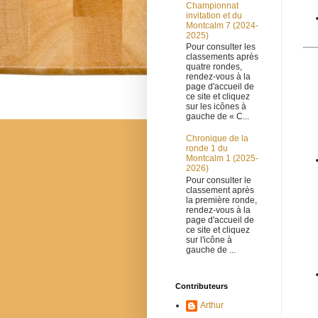
Championnat
invitation et du
Montcalm 7 (2024-
2025)
Pour consulter les
classements après
quatre rondes,
rendez-vous à la
page d'accueil de
ce site et cliquez
sur les icônes à
gauche de « C...
Chronique de la
ronde 1 du
Montcalm 1 (2025-
2026)
Pour consulter le
classement après
la première ronde,
rendez-vous à la
page d'accueil de
ce site et cliquez
sur l'icône à
gauche de ...
Contributeurs
Arthur