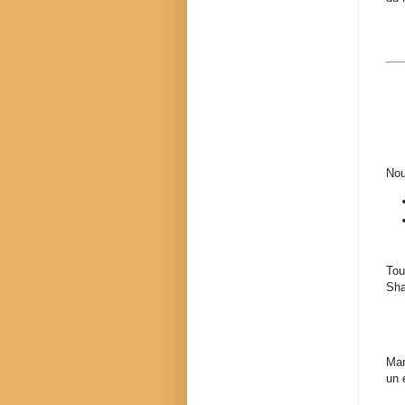
Nou
Tou
Sha
Mar
un 