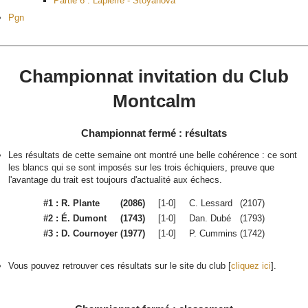
Partie 6 : Lapierre - Stoyanova
Pgn
Championnat invitation du Club
Montcalm
Championnat fermé : résultats
Les résultats de cette semaine ont montré une belle cohérence : ce sont
les blancs qui se sont imposés sur les trois échiquiers, preuve que
l'avantage du trait est toujours d'actualité aux échecs.
#1 :
R. Plante
(2086)
[1-0]
C. Lessard
(2107)
#2 :
É. Dumont
(1743)
[1-0]
Dan. Dubé
(1793)
#3 :
D. Cournoyer
(1977)
[1-0]
P. Cummins
(1742)
Vous pouvez retrouver ces résultats sur le site du club [
cliquez ici
].