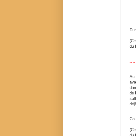
Dum
(Ce
du 
Au 
ava
dan
de 
suf
déj
Cou
(Ce
du 