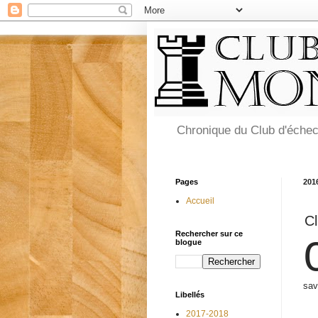
Chronique du Club d'éche
Pages
201
Accueil
C
Rechercher sur ce
blogue
sav
Libellés
2017-2018