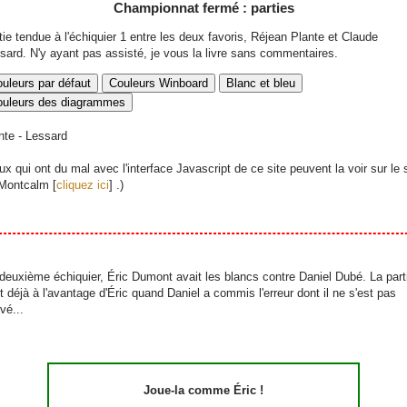
Championnat fermé : parties
tie tendue à l'échiquier 1 entre les deux favoris, Réjean Plante et Claude
sard. N'y ayant pas assisté, je vous la livre sans commentaires.
uleurs par défaut
Couleurs Winboard
Blanc et bleu
ouleurs des diagrammes
nte - Lessard
ux qui ont du mal avec l'interface Javascript de ce site peuvent la voir sur le 
Montcalm [
cliquez ici
] .)
deuxième échiquier, Éric Dumont avait les blancs contre Daniel Dubé. La part
it déjà à l'avantage d'Éric quand Daniel a commis l'erreur dont il ne s'est pas
vé...
Joue-la comme Éric !