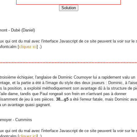
Solution
ont - Dubé (Daniel)
ux qui ont du mal avec l'interface Javascript de ce site peuvent la voir sur le 
Montcalm [
cliquez ici
] .)
troisième échiquier, l'anglaise de Dominic Cournoyer lui a rapidement valu un
ntage, et la partie a été à l'image du style des deux joueurs : Dominic, à l'ais
s la position, a exploité méthodiquement son avantage dû à la structure de p
l'aile dame, tandis que Paul rongeait son frein en n'arrivant pas à donner
fisamment de jeu à ses pièces.
38...g5
a été l'erreur fatale, mais Dominic ava
à un avantage quasi gagnant.
rnoyer - Cummins
ux qui ont du mal avec l'interface Javascript de ce site peuvent la voir sur le 
Montcalm [
cliquez ici
] .)