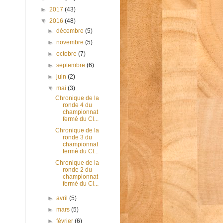
►
2017
(43)
▼
2016
(48)
►
décembre
(5)
►
novembre
(5)
►
octobre
(7)
►
septembre
(6)
►
juin
(2)
▼
mai
(3)
Chronique de la
ronde 4 du
championnat
fermé du Cl...
Chronique de la
ronde 3 du
championnat
fermé du Cl...
Chronique de la
ronde 2 du
championnat
fermé du Cl...
►
avril
(5)
►
mars
(5)
►
février
(6)