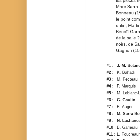
les pièces n
Marc Sarra-
Bonneau (19
le point co
enfin, Marti
Benoît Garn
de la salle 
noirs, de S
Gagnon (15
#1 :
J.-M. Betan
#2 :
K. Bahadi
#3 :
M. Fecteau
#4 :
P. Marquis
#5 :
M. Leblanc-L
#6 :
G. Gaulin
#7 :
B. Auger
#8 :
M. Sarra-Bo
#9 :
N. Lachanc
#10 :
B. Garneau
#11 :
L. Foucreaul