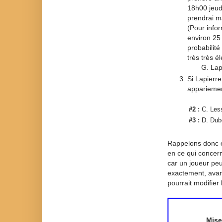
18h00 jeud
prendrai m
(Pour info
environ 25 
probabilité
très très él
G. Lapier
Si Lapierre
appariemen
#2 :
C. Les
#3 :
D. Dub
Rappelons donc e
en ce qui concer
car un joueur peu
exactement, avan
pourrait modifier
Mise