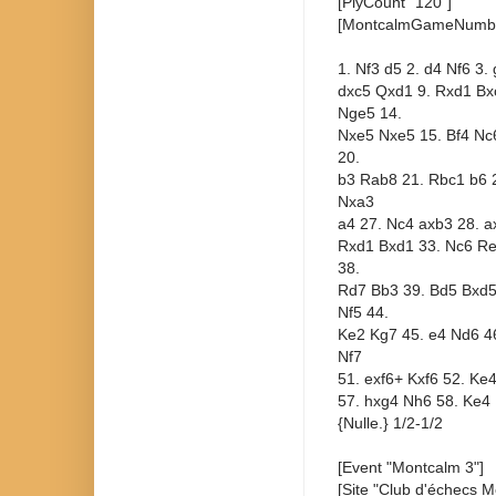
[PlyCount "120"]
[MontcalmGameNumbe
1. Nf3 d5 2. d4 Nf6 3.
dxc5 Qxd1 9. Rxd1 Bx
Nge5 14.
Nxe5 Nxe5 15. Bf4 Nc
20.
b3 Rab8 21. Rbc1 b6 2
Nxa3
a4 27. Nc4 axb3 28. 
Rxd1 Bxd1 33. Nc6 Re
38.
Rd7 Bb3 39. Bd5 Bxd5
Nf5 44.
Ke2 Kg7 45. e4 Nd6 46
Nf7
51. exf6+ Kxf6 52. Ke
57. hxg4 Nh6 58. Ke4 
{Nulle.} 1/2-1/2
[Event "Montcalm 3"]
[Site "Club d'échecs M