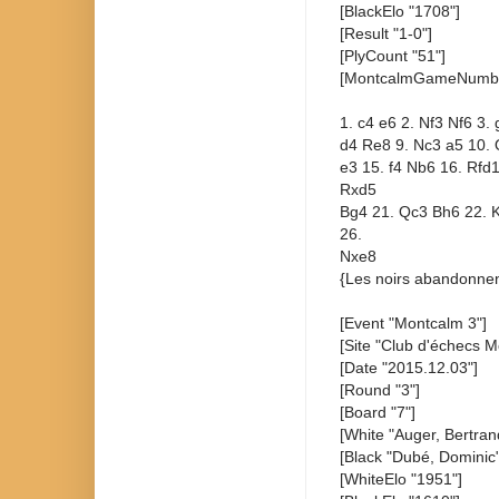
[BlackElo "1708"]
[Result "1-0"]
[PlyCount "51"]
[MontcalmGameNumbe
1. c4 e6 2. Nf3 Nf6 3.
d4 Re8 9. Nc3 a5 10. 
e3 15. f4 Nb6 16. Rfd
Rxd5
Bg4 21. Qc3 Bh6 22. 
26.
Nxe8
{Les noirs abandonnen
[Event "Montcalm 3"]
[Site "Club d'échecs M
[Date "2015.12.03"]
[Round "3"]
[Board "7"]
[White "Auger, Bertran
[Black "Dubé, Dominic"
[WhiteElo "1951"]