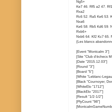
Ng5+
Ke7 46. Rf5 a2 47. Rf
Rxa2
Rc6 52. Ra5 Ke6 53. K
Nxa6
Ke6 58. Rb5 Kd6 59. 
Rxb6+
Nxb6 64. Kf2 Kc7 65.
{Les blancs abandonne
[Event "Montcalm 3"]
[Site "Club d'échecs M
[Date "2015.12.03"]
[Round "3"]
[Board "5"]
[White "Leblanc-Legaul
[Black "Cournoyer, Dom
[WhiteElo "1712"]
[BlackElo "2017"]
[Result "1/2-1/2"]
[PlyCount "98"]
[MontcalmGameNumbe