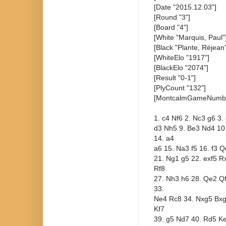
[Date "2015.12.03"]
[Round "3"]
[Board "4"]
[White "Marquis, Paul"
[Black "Plante, Réjean"
[WhiteElo "1917"]
[BlackElo "2074"]
[Result "0-1"]
[PlyCount "132"]
[MontcalmGameNumbe
1. c4 Nf6 2. Nc3 g6 3
d3 Nh5 9. Be3 Nd4 10
14. a4
a6 15. Na3 f5 16. f3 
21. Ng1 g5 22. exf5 R
Rf8
27. Nh3 h6 28. Qe2 Qf
33.
Ne4 Rc8 34. Nxg5 Bxg
Kf7
39. g5 Nd7 40. Rd5 Ke