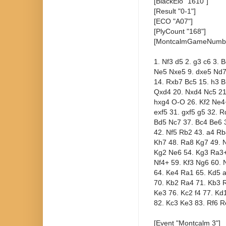
[BlackElo "1610"]
[Result "0-1"]
[ECO "A07"]
[PlyCount "168"]
[MontcalmGameNumbe
1. Nf3 d5 2. g3 c6 3. 
Ne5 Nxe5 9. dxe5 Nd7
14. Rxb7 Bc5 15. h3 
Qxd4 20. Nxd4 Nc5 21.
hxg4 O-O 26. Kf2 Ne4+
exf5 31. gxf5 g5 32. 
Bd5 Nc7 37. Bc4 Be6 
42. Nf5 Rb2 43. a4 R
Kh7 48. Ra8 Kg7 49. 
Kg2 Ne6 54. Kg3 Ra3+
Nf4+ 59. Kf3 Ng6 60.
64. Ke4 Ra1 65. Kd5 a
70. Kb2 Ra4 71. Kb3 
Ke3 76. Kc2 f4 77. Kd
82. Kc3 Ke3 83. Rf6 R
[Event "Montcalm 3"]