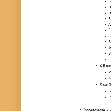
B
D
D
B
A
É
L
S
J
S
F
0,5 sur
M
J
0 sur 3
S
P
Appariements pré