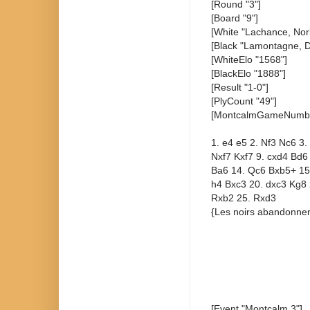
[Round "3"]
[Board "9"]
[White "Lachance, Nor
[Black "Lamontagne, 
[WhiteElo "1568"]
[BlackElo "1888"]
[Result "1-0"]
[PlyCount "49"]
[MontcalmGameNumbe
1. e4 e5 2. Nf3 Nc6 3.
Nxf7 Kxf7 9. cxd4 Bd6
Ba6 14. Qc6 Bxb5+ 15
h4 Bxc3 20. dxc3 Kg8
Rxb2 25. Rxd3
{Les noirs abandonnen
[Event "Montcalm 3"]