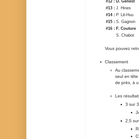
#12 :
D. Genest
#13 :
J. Hines
#14 :
P. Lê-Huu
#15 :
S. Gagnon
#16 :
F. Couture
S. Chabot
Vous pouvez retro
Classement
Au classeme
seul en tête
de près, à u
Les résultat
3 sur 3
J
2,5 sur
R
C