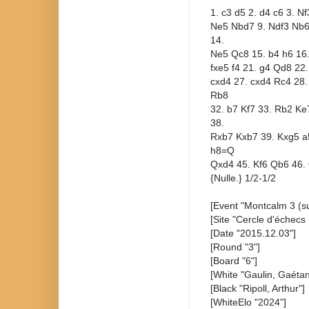
1. c3 d5 2. d4 c6 3. N
Ne5 Nbd7 9. Ndf3 Nb6
14.
Ne5 Qc8 15. b4 h6 16. 
fxe5 f4 21. g4 Qd8 22
cxd4 27. cxd4 Rc4 28
Rb8
32. b7 Kf7 33. Rb2 Ke
38.
Rxb7 Kxb7 39. Kxg5 a5
h8=Q
Qxd4 45. Kf6 Qb6 46.
{Nulle.} 1/2-1/2
[Event "Montcalm 3 (s
[Site "Cercle d'échecs
[Date "2015.12.03"]
[Round "3"]
[Board "6"]
[White "Gaulin, Gaétan
[Black "Ripoll, Arthur"]
[WhiteElo "2024"]