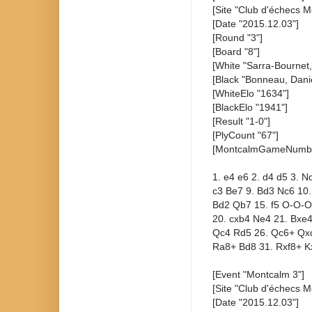
[Site "Club d'échecs M
[Date "2015.12.03"]
[Round "3"]
[Board "8"]
[White "Sarra-Bournet,
[Black "Bonneau, Danie
[WhiteElo "1634"]
[BlackElo "1941"]
[Result "1-0"]
[PlyCount "67"]
[MontcalmGameNumbe
1. e4 e6 2. d4 d5 3. N
c3 Be7 9. Bd3 Nc6 10.
Bd2 Qb7 15. f5 O-O-O
20. cxb4 Ne4 21. Bxe4
Qc4 Rd5 26. Qc6+ Qxc
Ra8+ Bd8 31. Rxf8+ Kx
[Event "Montcalm 3"]
[Site "Club d'échecs M
[Date "2015.12.03"]