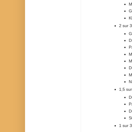
M
G
K
2 sur 3
G
D
P
M
M
D
M
N
1,5 sur
D
P
D
S
1 sur 3