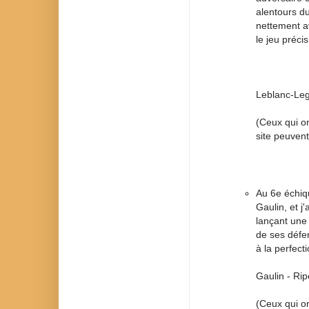
alentours d
nettement av
le jeu préci
Leblanc-Leg
(Ceux qui on
site peuvent
Au 6e échiqu
Gaulin, et j
lançant une
de ses défe
à la perfect
Gaulin - Rip
(Ceux qui on