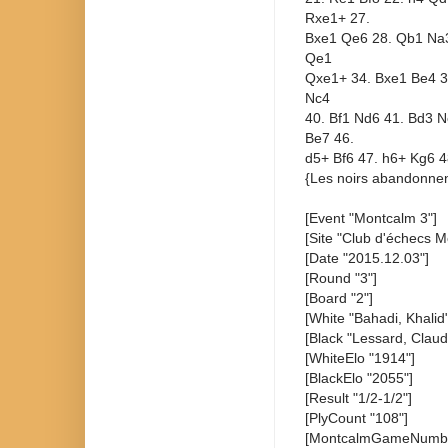
Rxe1+ 27.
Bxe1 Qe6 28. Qb1 Na3 
Qe1
Qxe1+ 34. Bxe1 Be4 35
Nc4
40. Bf1 Nd6 41. Bd3 N
Be7 46.
d5+ Bf6 47. h6+ Kg6 4
{Les noirs abandonnen
[Event "Montcalm 3"]
[Site "Club d'échecs M
[Date "2015.12.03"]
[Round "3"]
[Board "2"]
[White "Bahadi, Khalid"
[Black "Lessard, Claud
[WhiteElo "1914"]
[BlackElo "2055"]
[Result "1/2-1/2"]
[PlyCount "108"]
[MontcalmGameNumbe