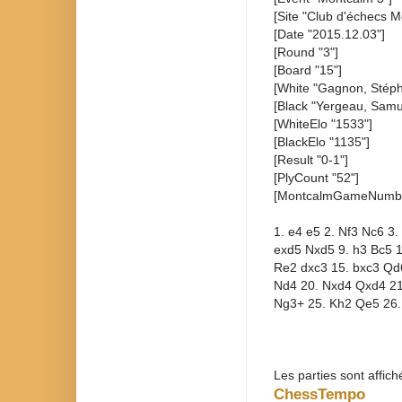
[Site "Club d'échecs M
[Date "2015.12.03"]
[Round "3"]
[Board "15"]
[White "Gagnon, Stép
[Black "Yergeau, Samu
[WhiteElo "1533"]
[BlackElo "1135"]
[Result "0-1"]
[PlyCount "52"]
[MontcalmGameNumbe
1. e4 e5 2. Nf3 Nc6 3
exd5 Nxd5 9. h3 Bc5 1
Re2 dxc3 15. bxc3 Qd
Nd4 20. Nxd4 Qxd4 21
Ng3+ 25. Kh2 Qe5 26.
Les parties sont affich
ChessTempo