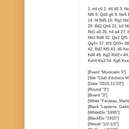
1. e4 c6 2. d4 d5 3. 
Nf6 8. Qd3 g6 9. Ne5 
14. f4 Bd5 15. Rg1 Nd
20. Bd2 Qb6 21. b3 N
Rd1 a5 26. h4 a4 27. 
Nh2 Rd8 32. Qe2 Qf5 
Qg3+ 37. Kf1 Qh3+ 38
42. Rd2 Kf5 43. d5 Ke
Kd4 48. Kg2 Rxf2+ 49.
Kxh4 Ka3 54. Kg5 Kxa
[Event "Montcalm 3"]
[Site "Club d'échecs M
[Date "2015.12.03"]
[Round "3"]
[Board "3"]
[White "Fecteau, Marti
[Black "Lapierre, Gaét
[WhiteElo "1995"]
[BlackElo "1915"]
[Result "1/2-1/2"]