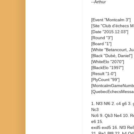
--Arthur
[Event "Montcalm 3"]
[Site "Club d'échecs M
[Date "2015.12.03"]
[Round "3"]
[Board "1"]
[White "Betancourt, Ju
[Black "Dubé, Daniel"]
[WhiteElo "2070"]
[BlackElo "1997"]
[Result "1-0"]
[PlyCount "99"]
[MontcalmGameNumbe
[QuebecEchecsMessa
1. Nf3 Nf6 2. c4 g6 3.
Nc3
Nc6 9. Qb3 Ne4 10. R
e6 15.
exd5 exd5 16. Nf3 Re8
21. Re1 Bf8 22. h4 Qd