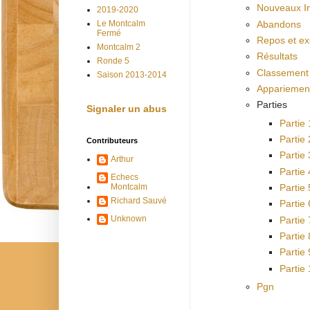
Nouveaux In
2019-2020
Abandons
Le Montcalm
Fermé
Repos et e
Montcalm 2
Résultats
Ronde 5
Classement
Saison 2013-2014
Appariement
Parties
Signaler un abus
Partie
Partie 
Contributeurs
Partie 
Arthur
Partie 
Echecs
Partie
Montcalm
Richard Sauvé
Partie 
Unknown
Partie
Partie
Partie
Partie
Pgn