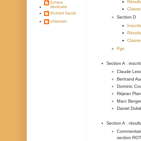
Résult
Echecs
Montcalm
Class
Richard Sauvé
Section D
Unknown
Inscrit
Résult
Class
Pgn
Section A : inscrit
Claude Less
Bertrand Au
Dominic Cou
Réjean Plan
Marc Berge
Daniel Dubé
Section A : résult
Commentaire 
section ROTA