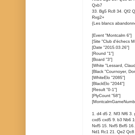
Qxb7
33. Bg5 Rc8 34. Qf2 
Rxg2+
{Les blancs abandonne
[Event "Montcalm 6"]
[Site "Club d'échecs M
[Date "2015.03.26"]
[Round "1"]
[Board "3"]
[White "Lessard, Claud
[Black "Cournoyer, Dom
[WhiteElo "2085"]
[BlackElo "2044"]
[Result "0-1"]
[PlyCount "58"]
[MontcalmGameNumbe
1. d4 d5 2. Nf3 Nf6 3.
cxd5 cxd5 9. b3 Nb6 1
Nxf5 15. Nxf5 Bxf5 16.
Nd1 Rc1 21. Qe2 Qc8 2