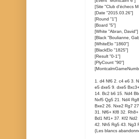
[Event "Montcalm 6"]
[Site "Club d'échecs M
[Date "2015.03.26"]
[Round "1"]
[Board "5"]
[White "Abran, David"]
[Black "Boulianne, Gabr
[WhiteElo "1860"]
[BlackElo "1825"]
[Result "0-1"]
[PlyCount "90"]
[MontcalmGameNumbe
1. d4 Nf6 2. c4 e6 3. 
e5 dxe5 9. dxe5 Bxc3
14. Bc2 b6 15. Nd4 Bb7
Nxf5 Qg5 21. Nd4 Rg8 
Bxe2 26. Nxe2 Rg7 27
31. Nf6+ Kf8 32. Rh8+
Bd1 Nf1+ 37. Kf2 Nd2 
42. Nh5 Rg5 43. Ng3 
{Les blancs abandonne