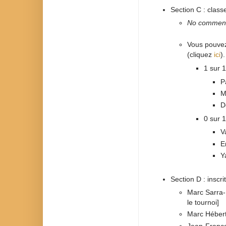
Section C : clas
No comment
Vous pouvez 
(cliquez
ici
).
1 sur 1
P
M
D
0 sur 1
V
E
Y
Section D : inscri
Marc Sarra-
le tournoi]
Marc Hébert
Jean-Franço