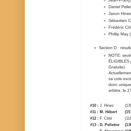
Daniel Pelle
Jason Hines
Sébastien C
Frédéric Cô
Phillip May 
Section D : résult
NOTE: seul
ÉLIGIBLES p
Gratuite).
Actuellement
sa cote excè
donc unique
arbitre, le 
#10 :
J. Hines
(13
#11 :
M. Hébert
(15
#12 :
F. Côté
(11
#13 :
D. Pelletier
(13