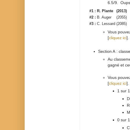
6.5/9. Oups
#1 :
R. Plante
(2013)
#2 :
B. Auger
(2055)
#3 :
C. Lessard
(2085)
Vous pouvez 
[
cliquez ici
].
Section A : clas
Au classemen
gagné et ce
Vous pouvez 
[
cliquez ici
].
1 sur 1
D
R
M
0 sur 1
C