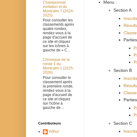
Menu :
Championnat
invitation et du
Section A
Montcalm 7 (2024-
2025)
Inscrit
Pour consulter les
classements après
Résult
quatre rondes,
Class
rendez-vous à la
page d'accueil de
Parties
ce site et cliquez
sur les icônes à
P
gauche de « C...
P
Chronique de la
P
ronde 1 du
Montcalm 1 (2025-
Section B
2026)
Pour consulter le
Inscrit
classement après
Résult
la première ronde,
rendez-vous à la
Class
page d'accueil de
ce site et cliquez
Parties
sur l'icône à
gauche de ...
P
P
Section C
Contributeurs
Inscrit
Arthur