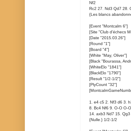
Nf2
Rc2 27. Nd3 Qd7 28. 
{Les blancs abandonne
[Event "Montcalm 6"]
[Site "Club d'échecs M
[Date "2015.03.26"]
[Round "1"]
[Board "4"]
[White "May, Oliver"]
[Black "Bourassa, Andr
[WhiteElo "1841"]
[BlackElo "1790"]
[Result "1/2-1/2"]
[PlyCount "32"]
[MontcalmGameNumbe
1. e4 c5 2. Nf3 d6 3. 
8. Bc4 Nf6 9. O-O O-O
14. axb3 Nd7 15. Qg3
{Nulle.} 1/2-1/2