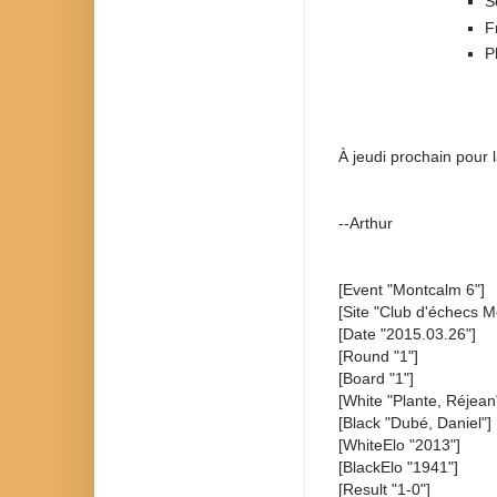
S
F
P
À jeudi prochain pour l
--Arthur
[Event "Montcalm 6"]
[Site "Club d'échecs M
[Date "2015.03.26"]
[Round "1"]
[Board "1"]
[White "Plante, Réjean
[Black "Dubé, Daniel"]
[WhiteElo "2013"]
[BlackElo "1941"]
[Result "1-0"]