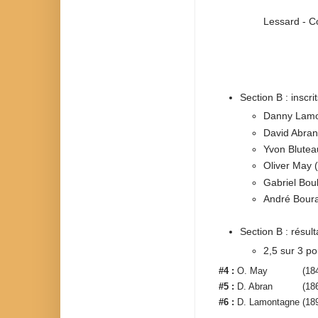
Lessard - C
Section B : inscri
Danny Lamo
David Abran
Yvon Blutea
Oliver May 
Gabriel Bou
André Bour
Section B : résult
2,5 sur 3 pou
#4 :
O. May
(18
#5 :
D. Abran
(18
#6 :
D. Lamontagne
(18