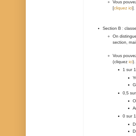
Vous pouvez 
[
cliquez ici
].
Section B : clas
On distingu
section, mai
Vous pouvez 
(cliquez
ici
).
1 sur 1
Y
G
0,5 sur
O
A
0 sur 1
D
D