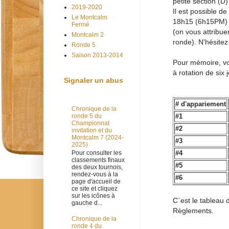
petite section (D
2019-2020
Il est possible de
Le Montcalm
18h15 (6h15PM) p
Fermé
(on vous attribue
Montcalm 2
ronde). N'hésitez
Ronde 5
Saison 2013-2014
Pour mémoire, voi
à rotation de six 
Signaler un abus
# d'appariement
Chronique de la
#1
ronde 5 du
Championnat
#2
invitation et du
Montcalm 7 (2024-
#3
2025)
#4
Pour consulter les
classements finaux
#5
des deux tournois,
rendez-vous à la
#6
page d'accueil de
ce site et cliquez
sur les icônes à
C`est le tableau
gauche d...
Règlements.
Chronique de la
ronde 4 du