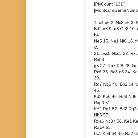
[PlyCount "131"]
[MontcalmGameNumbe
1. c4 b6 2. Nc3 e6 3. 
Bd2 a6 9. a3 Qe8 10.
b4
Ne5 15. Ne1 Nf6 16. f
c5
21. bxc5 Nxc3 22. Rxc
Rxb3
g5 27. Rb7 Kf8 28. fx
Rc6 33. Bc3 e5 34. Ke
39.
Rd7 Nb5 40. Bb2 c4 4
45.
Kd3 Ke6 46. Rd8 Nd6 
Rxg3 51.
Ke2 Rg1 52. Bd2 Rg2+
Nb5 57.
Rxa6 Nc3+ 58. Ke1 Ke
Ra1+ 63.
Bc1 Ke4 64. h6 Ra2 65