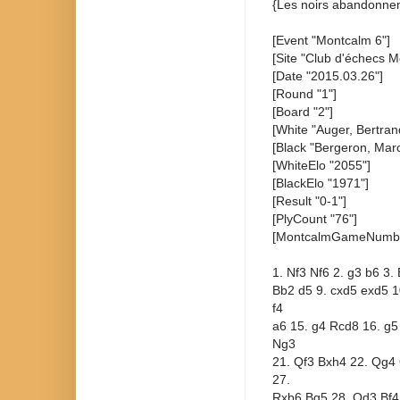
{Les noirs abandonnen
[Event "Montcalm 6"]
[Site "Club d'échecs M
[Date "2015.03.26"]
[Round "1"]
[Board "2"]
[White "Auger, Bertran
[Black "Bergeron, Marc
[WhiteElo "2055"]
[BlackElo "1971"]
[Result "0-1"]
[PlyCount "76"]
[MontcalmGameNumbe
1. Nf3 Nf6 2. g3 b6 3.
Bb2 d5 9. cxd5 exd5 1
f4
a6 15. g4 Rcd8 16. g5
Ng3
21. Qf3 Bxh4 22. Qg4 
27.
Rxb6 Bg5 28. Qd3 Bf4