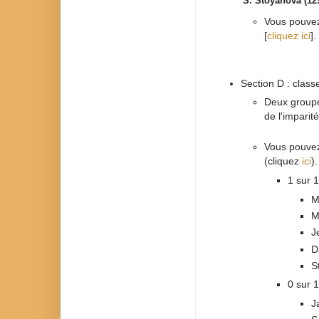
S. Stoyanova
(12
Vous pouvez 
[
cliquez ici
].
Section D : clas
Deux groupe
de l'imparit
Vous pouvez 
(cliquez
ici
).
1 sur 1
M
M
J
D
S
0 sur 1
J