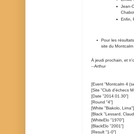
Jean-C
Chabot
Enfin, 
Pour les résulta
site du Montcalm
À jeudi prochain, et n'
--Arthur
[Event "Montcalm 4 (se
[Site "Club d'échecs M
[Date "2014.01.30"]
[Round "4"]
[White "Biakolo, Lima"]
[Black "Lessard, Claud
[WhiteElo "1970"]
[BlackElo "2001"]
[Result "1-0"]