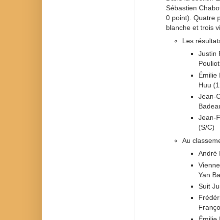
Sébastien Chabot
0 point). Quatre 
blanche et trois vi
Les résultat
Justin
Poulio
Émilie
Huu (1
Jean-C
Badeau
Jean-F
(S/C)
Au classeme
André 
Vienne
Yan Ba
Suit Ju
Frédér
Franço
Émilie 