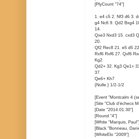
[PlyCount "74"]
1. e4 c5 2. Nf3 d6 3. 
g4 Nc6 9. Qd2 Bxg4 1
14.
Qxe3 Nxd3 15. cxd3 Q
20.
Qf2 Rec8 21. e5 d5 22
Rxf6 Rxf6 27. Qxf6 R
Kg2
Qd2+ 32. Kg3 Qe1+ 33
37.
Qe6+ Kh7
{Nulle.} 1/2-1/2
[Event "Montcalm 4 (se
[Site "Club d'échecs M
[Date "2014.01.30"]
[Round "4"]
[White "Marquis, Paul"
[Black "Bonneau, Danie
[WhiteElo "2009"]