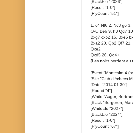
[BlackElo "2026"]
[Result "1-0"]
[PlyCount "51"]
1. c4 Nf6 2. Nc3 g6 3.
O-O Be6 9. h3 Qd7 10.
Bxg7 cxb2 15. Bxe5 b
Bxa2 20. Qb2 Qf7 21. 
Qxe2
Qxd5 26. Qg4+
{Les noirs perdent au 
[Event "Montcalm 4 (se
[Site "Club d'échecs M
[Date "2014.01.30"]
[Round "4"]
[White "Auger, Bertran
[Black "Bergeron, Marc
[WhiteElo "2027"]
[BlackElo "2024"]
[Result "1-0"]
[PlyCount "67"]