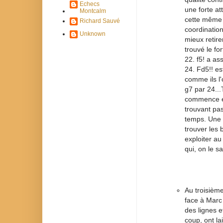
Echecs
une forte at
Montcalm
cette même d
Richard Sauvé
coordination
Unknown
mieux retire
trouvé le for
22. f5! a as
24. Fd5!! es
comme ils l
g7 par 24..
commence e
trouvant pa
temps. Une v
trouver les
exploiter a
qui, on le s
Au troisième
face à Marc
des lignes e
coup, ont la