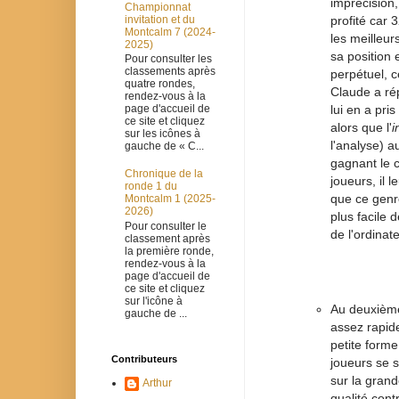
imprécision,
Championnat
invitation et du
profité car 
Montcalm 7 (2024-
les meilleur
2025)
sa position 
Pour consulter les
classements après
perpétuel, c
quatre rondes,
Claude a r
rendez-vous à la
page d'accueil de
lui en a pri
ce site et cliquez
alors que l'
i
sur les icônes à
l'analyse) a
gauche de « C...
gagnant le c
Chronique de la
joueurs, il 
ronde 1 du
que ce genre
Montcalm 1 (2025-
2026)
plus facile 
Pour consulter le
de l'ordinate
classement après
la première ronde,
rendez-vous à la
page d'accueil de
ce site et cliquez
sur l'icône à
Au deuxième
gauche de ...
assez rapid
petite forme
Contributeurs
joueurs se 
sur la grand
Arthur
qualité cont