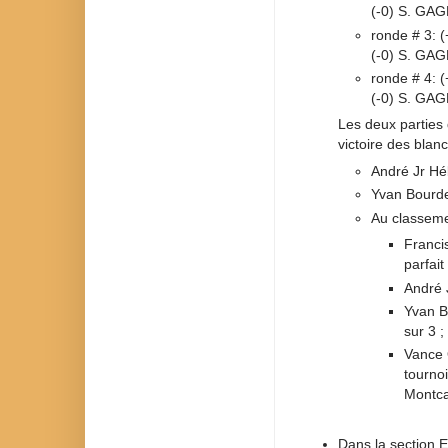
(-0) S. GAG
ronde # 3: 
(-0) S. GAG
ronde # 4: 
(-0) S. GAG
Les deux parties 
victoire des blanc
André Jr Hé
Yvan Bourde
Au classeme
Franci
parfait
André 
Yvan B
sur 3 ;
Vance 
tourno
Montca
Dans la section E