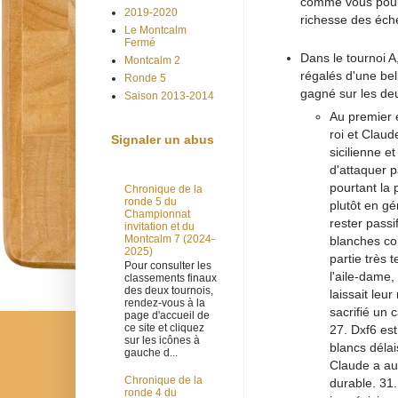
comme vous pourre
2019-2020
richesse des éch
Le Montcalm
Fermé
Dans le tournoi 
Montcalm 2
régalés d'une bel
Ronde 5
gagné sur les deu
Saison 2013-2014
Au premier é
roi et Claud
Signaler un abus
sicilienne e
d'attaquer p
pourtant la
Chronique de la
ronde 5 du
plutôt en gé
Championnat
rester passi
invitation et du
Montcalm 7 (2024-
blanches con
2025)
partie très 
Pour consulter les
l'aile-dame,
classements finaux
des deux tournois,
laissait leu
rendez-vous à la
sacrifié un c
page d'accueil de
ce site et cliquez
27. Dxf6 est
sur les icônes à
blancs délai
gauche d...
Claude a au
Chronique de la
durable. 31.
ronde 4 du