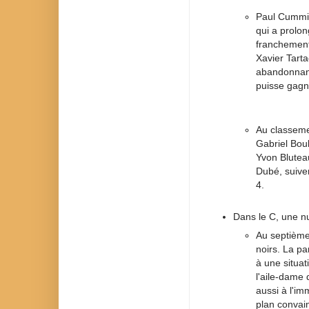
Paul Cummin
qui a prolo
franchement
Xavier Tart
abandonnant
puisse gagne
Au classeme
Gabriel Bou
Yvon Bluteau
Dubé, suive
4.
Dans le C, une nu
Au septième 
noirs. La pa
à une situat
l'aile-dame 
aussi à l'im
plan convain